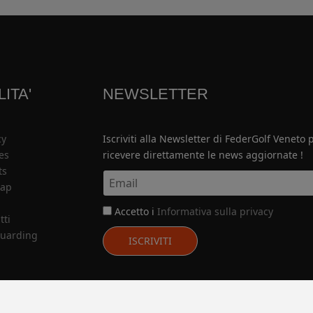
LITA'
NEWSLETTER
cy
Iscriviti alla Newsletter di FederGolf Veneto 
es
ricevere direttamente le news aggiornate !
ts
map
Accetto i
Informativa sulla privacy
tti
uarding
ISCRIVITI