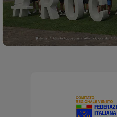
Home
Attività Agonistica
Attività Giovanile
P