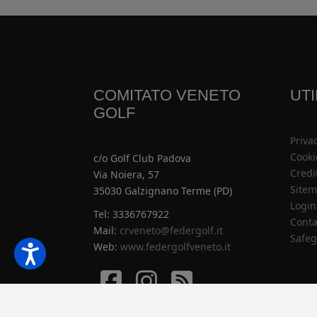
COMITATO VENETO
UTI
GOLF
Priva
Cooki
c/o Golf Club Padova
Credi
Via Noiera, 57
Site
35030 Galzignano Terme (PD)
Login
Tel: 3336767922
Conta
Mail:
crveneto@federgolf.it
Safeg
Web:
www.federgolfveneto.it
Facebook
Istagram
Istagram