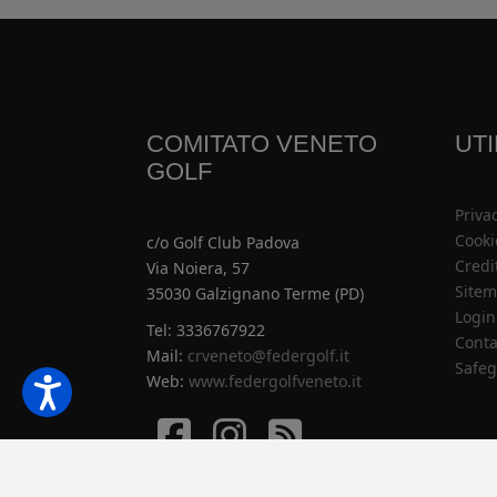
COMITATO VENETO
UTI
GOLF
Priva
Cooki
c/o Golf Club Padova
Credi
Via Noiera, 57
Site
35030 Galzignano Terme (PD)
Login
Tel: 3336767922
Conta
Mail:
crveneto@federgolf.it
Safeg
Web:
www.federgolfveneto.it
Facebook
Istagram
Istagram