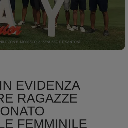
LE CON B. MORESCO, A. ZANUSSO E F. SANTONI.
IN EVIDENZA
RE RAGAZZE
IONATO
LE FEMMINILE