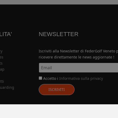
LITA'
NEWSLETTER
cy
Iscriviti alla Newsletter di FederGolf Veneto 
es
ricevere direttamente le news aggiornate !
ts
map
Accetto i
Informativa sulla privacy
tti
uarding
ISCRIVITI