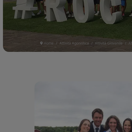
Home
Attività Agonistica
Attività Giovanile
A