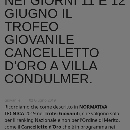
NEI GIORNI 11 E 12
GIUGNO IL
TROFEO
GIOVANILE
CANCELLETTO
D’ORO A VILLA
CONDULMER.
Giovanile
02 Giugno 2019
Ricordiamo che come descritto in
NORMATIVA
TECNICA
2019 nei
Trofei Giovanili
, che valgono solo
per il ranking Nazionale e non per l’Ordine di Merito,
come il
Cancelletto d’Oro
che è in programma nei