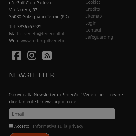
Cookies
c/o Golf Club Padova
Credits
Via Noiera, 57
Sitemap
35030 Galzignano Terme (PD)
Login
Tel: 3336767922
Contatti
Mail:
crveneto@federgolf.it
Safeguarding
Web:
www.federgolfveneto.it
Facebook
Istagram
Istagram
NEWSLETTER
Iscriviti alla Newsletter di FederGolf Veneto per ricevere
direttamente le news aggiornate !
Accetto i
Informativa sulla privacy