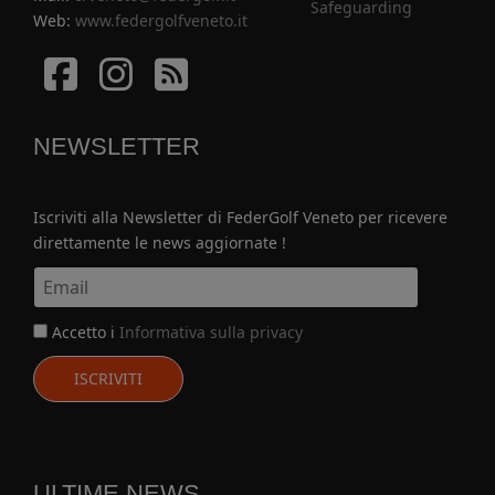
Safeguarding
Web:
www.federgolfveneto.it
Facebook
Istagram
Istagram
NEWSLETTER
Iscriviti alla Newsletter di FederGolf Veneto per ricevere
direttamente le news aggiornate !
Accetto i
Informativa sulla privacy
ISCRIVITI
ULTIME NEWS