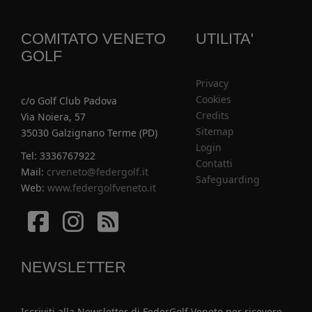
COMITATO VENETO
UTILITA'
GOLF
Privacy
Cookies
c/o Golf Club Padova
Credits
Via Noiera, 57
Sitemap
35030 Galzignano Terme (PD)
Login
Tel: 3336767922
Contatti
Mail:
crveneto@federgolf.it
Safeguarding
Web:
www.federgolfveneto.it
Facebook
Istagram
Istagram
NEWSLETTER
Iscriviti alla Newsletter di FederGolf Veneto per ricevere