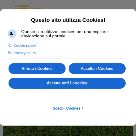
GARE E CIRCUITI
GARE, CIRCUITI, ISCRIZIONI E CLASSIFICHE
DEL GOLF IN VENETO