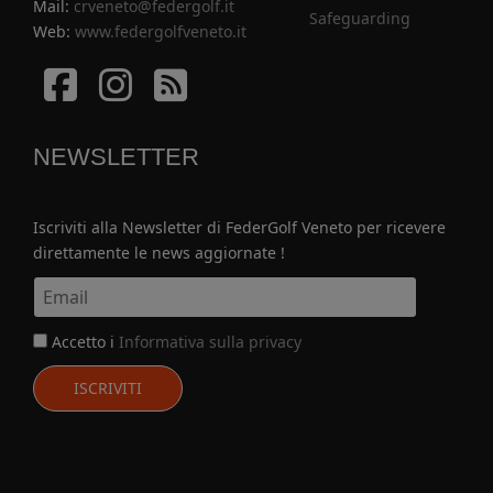
Mail:
crveneto@federgolf.it
Safeguarding
Web:
www.federgolfveneto.it
Facebook
Istagram
Istagram
NEWSLETTER
Iscriviti alla Newsletter di FederGolf Veneto per ricevere
direttamente le news aggiornate !
Accetto i
Informativa sulla privacy
ISCRIVITI